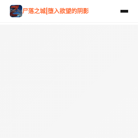
尸落之城|堕入欲望的阴影