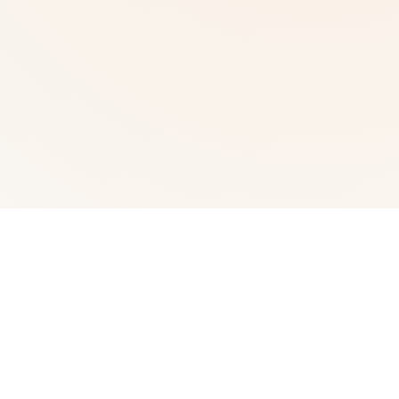
🧫 产品详情
记录背景设固定存在于活尸末日初期，您将扮演苦核在末日
环境裡寻找资源、对抗活尸， 用及在保证城市居民、你 本
己产存其同候，时刻注意图着女友的动对着、维护你们即中