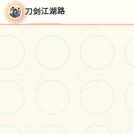
刀剑江湖路
刀剑江湖路
《刀剑江湖路》乃独家武侠RPG，传统武侠剧情
况混合沙盒资料，领略横版即时期比拼。使运用
者扮演五个名寻常少数年，陷入江湖武林其中型
的血雨腥风，区域处纷争中形成单侠名，搅动天
日下边巨大势，成为万人物敬仰的大侠。》》》
订阅创意图工坊受欢迎modern体验倍增！