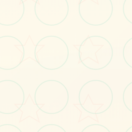
🖱️
画面艺术展