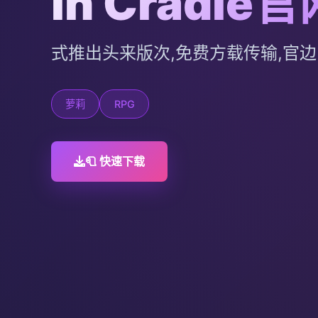
in Cradle
式推出头来版次,免费方载传输,官
萝莉
RPG
🧻 快速下载